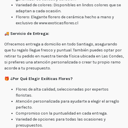
Lunes
Variedad de colores: Disponibles en lindos colores que se
a
adaptan a cada ocasión.
viernes
Florero: Elegante florero de cerámica hecho a mano y
Lunes a
exclusivo de www.exoticasflores.cl
Jueves
8:30 a
18:30 -
Viernes
🚚
Servicio de Entrega:
7:30 a
17:00
Ofrecemos entrega a domicilio en todo Santiago, asegurando
Fin de
que tu regalo llegue fresco y puntual. También puedes optar por
semana
retirar tu pedido en nuestra tienda física ubicada en Las Condes,
Sábado
9:00 a
si prefieres una atención personalizada o crear tu propio ramo
15:00 -
acorde a tu presupuesto.
Domingo
9:30 a
15:00
🎁
¿Por Qué Elegir Exóticas Flores?
Flores de alta calidad, seleccionadas por expertos
floristas.
Atención personalizada para ayudarte a elegir el arreglo
perfecto.
Compromiso con la puntualidad en cada entrega.
Variedad de opciones para todas las ocasiones y
presupuestos.