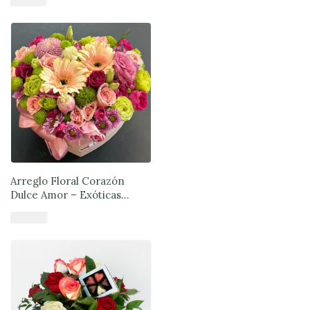
$
55.990
Añadir al carrito
Arreglo Floral Corazón
Dulce Amor – Exóticas
Flores®
$
57.890
Añadir al carrito