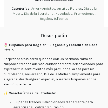
tu
pedido
Categorías:
Amor y Amistad
,
Arreglos Florales
,
Día de la
Madre
,
Día de la Secretaria
,
Novedades
,
Promociones
,
Contacto
Enviar
Regalos
,
Tulipanes
Flores
Descripción
Contáctanos
🌷
Tulipanes para Regalar – Elegancia y Frescura en Cada
Pétalo
Sorprende a tus seres queridos con un hermoso ramo de
tulipanes frescos además cuidadosamente seleccionados para
E-mail
expresar tus sentimientos más profundos. Ya sea para un
ventas@exoticasflores.c
cumpleaños, aniversario, Día de la Madre o simplemente para
alegrar el día de alguien especial, nuestros tulipanes son la
Teléfonos
elección perfecta.
+56 9
6618 5059
✨
Características del Producto:
WhatsApp
Tulipanes frescos: Seleccionados diariamente para
+56966185059
garantizar su calidad y duración.