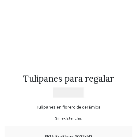
Florales
Tulipanes
Cumpleaños
Orquídeas
Ramos
de
Novia
Blog
Tulipanes para regalar
Política
de
$
33.200
privacidad
Devoluciones
y
Tulipanes en florero de cerámica
reembolsos
Sin existencias
Preguntas
Frecuentes
Sigue
SKU:
ExoFlores2022-M3