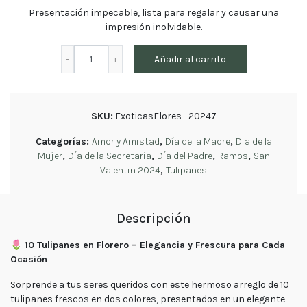
tu
Presentación impecable, lista para regalar y causar una
pedido
impresión inolvidable.
Contacto
10
Enviar
Añadir al carrito
Flores
Tulipanes
en
florero
cantidad
SKU:
ExoticasFlores_20247
Contáctanos
Categorías:
Amor y Amistad
,
Día de la Madre
,
Dia de la
Mujer
,
Día de la Secretaria
,
Día del Padre
,
Ramos
,
San
Valentin 2024
,
Tulipanes
E-mail
ventas@exoticasflores.c
Descripción
Teléfonos
+56 9
🌷
10 Tulipanes en Florero – Elegancia y Frescura para Cada
6618 5059
Ocasión
WhatsApp
Sorprende a tus seres queridos con este hermoso arreglo de 10
+56966185059
tulipanes frescos en dos colores, presentados en un elegante