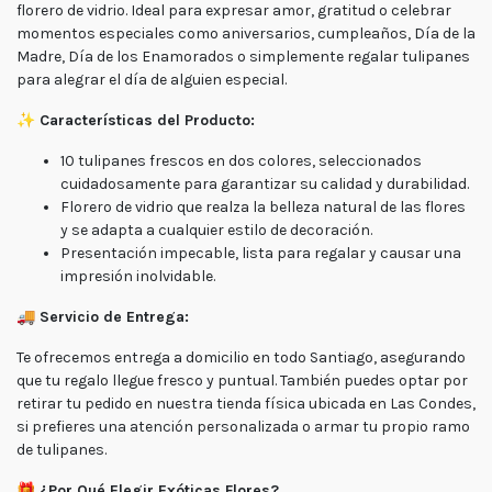
florero de vidrio. Ideal para expresar amor, gratitud o celebrar
Lunes
momentos especiales como aniversarios, cumpleaños, Día de la
a
viernes
Madre, Día de los Enamorados o simplemente regalar tulipanes
Lunes a
para alegrar el día de alguien especial.
Jueves
8:30 a
18:30 -
✨
Características del Producto:
Viernes
7:30 a
17:00
10 tulipanes frescos en dos colores, seleccionados
cuidadosamente para garantizar su calidad y durabilidad.
Fin de
semana
Florero de vidrio que realza la belleza natural de las flores
Sábado
y se adapta a cualquier estilo de decoración.
9:00 a
15:00 -
Presentación impecable, lista para regalar y causar una
Domingo
impresión inolvidable.
9:30 a
15:00
🚚
Servicio de Entrega:
Te ofrecemos entrega a domicilio en todo Santiago, asegurando
que tu regalo llegue fresco y puntual. También puedes optar por
retirar tu pedido en nuestra tienda física ubicada en Las Condes,
si prefieres una atención personalizada o armar tu propio ramo
de tulipanes.
🎁
¿Por Qué Elegir Exóticas Flores?