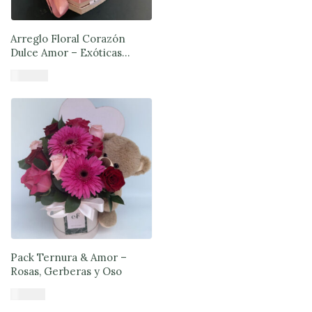
Arreglo Floral Corazón
Dulce Amor – Exóticas
Flores®
$
57.890
Añadir al carrito
Pack Ternura & Amor –
Rosas, Gerberas y Oso
$
71.890