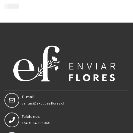
$
41.900
Añadir al carrito
E-mail
ventas@exoticasflores.cl
Teléfonos
+56 9 6618 5059