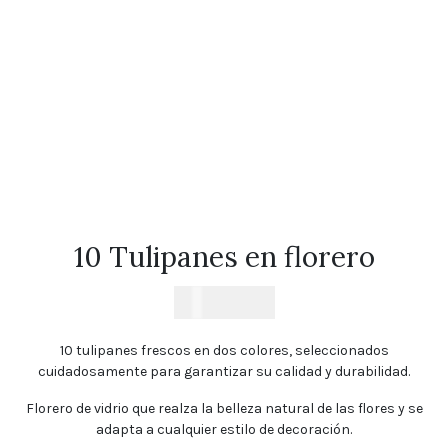
Florales
Tulipanes
Cumpleaños
Orquídeas
Ramos
de
Novia
Blog
10 Tulipanes en florero
Política
de
$
43.679
privacidad
Devoluciones
y
10 tulipanes frescos en dos colores, seleccionados
reembolsos
cuidadosamente para garantizar su calidad y durabilidad.
Preguntas
Florero de vidrio que realza la belleza natural de las flores y se
Frecuentes
adapta a cualquier estilo de decoración.
Sigue