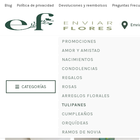
Blog
Política de privacidad
Devoluciones y reembolsos
Preguntas Frec
Inicio
Tienda de Envio Flores a Domicilio
Tulipanes
TULIPANES
Envi
Sorprendete
con nuestros
tulipanes holandeses i
tulipanes rojos
,
tulipanes arcoíris
y exclusivos
bouq
PROMOCIONES
AMOR Y AMISTAD
NACIMIENTOS
Mostrando los 16 resultados
CONDOLENCIAS
REGALOS
CATEGORÍAS
ROSAS
ARREGLOS FLORALES
TULIPANES
CUMPLEAÑOS
ORQUÍDEAS
RAMOS DE NOVIA