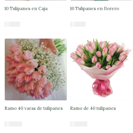
10 Tulipanes en Caja
10 Tulipanes en florero
$
45.879
$
43.679
Añadir al carrito
Añadir al carrito
Ramo 40 varas de tulipanes
Ramo de 40 tulipanes
$
109.890
$
105.490
Añadir al carrito
Añadir al carrito