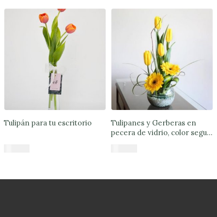
de
privacidad
Devoluciones
y
reembolsos
Preguntas
Frecuentes
Sigue
tu
Tulipán para tu escritorio
Tulipanes y Gerberas en
pedido
pecera de vidrio, color segun
disponibilidad
$
24.990
$
43.890
Contacto
Enviar
Añadir al carrito
Añadir al carrito
Flores
Contáctanos