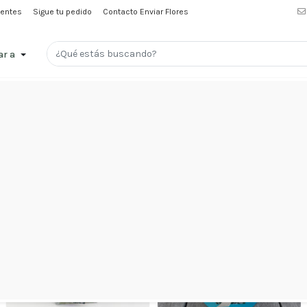
uentes
Sigue tu pedido
Contacto Enviar Flores
ar a
Menu
mportados
disponibles durante
todo el año en Santiago
. Tulipanes fr
uets mixtos
.
Envío a domicilio
el mismo día y
garantía de frescura
de
Promociones
Amor
y
Amistad
Nacimientos
Condolencias