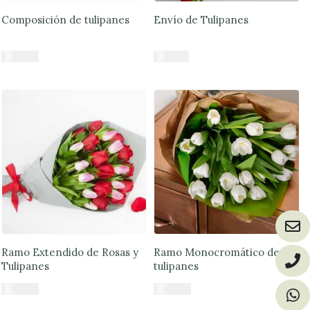
Composición de tulipanes
Envío de Tulipanes
$
56.890
$
17.000
Añadir al carrito
Añadir al carrito
Ramo Extendido de Rosas y
Ramo Monocromático de
Tulipanes
tulipanes
$
86.590
$
45.890
Añadir al carrito
Añadir al carrito