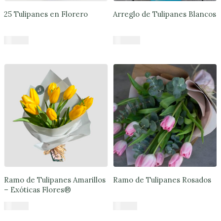
Regalos
25 Tulipanes en Florero
Arreglo de Tulipanes Blancos
Rosas
$
71.890
$
70.900
Arreglos
Florales
Añadir al carrito
Añadir al carrito
Tulipanes
Cumpleaños
Orquídeas
Ramos
de
Novia
Ramo de Tulipanes Amarillos
Ramo de Tulipanes Rosados
– Exóticas Flores®
Blog
$
41.900
$
38.641
Política
Añadir al carrito
Añadir al carrito