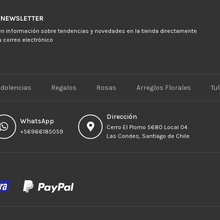
NEWSLETTER
n información sobre tendencias y novedades en la tienda directamente
u correo electrónico
E-mail
ventas@exoticasflor
Teléfonos
+56 9
dolencias
Regalos
Rosas
Arreglos Florales
Tu
6618 5059
WhatsApp
Dirección
WhatsApp
+56966185059
Cerro El Plomo 5680 Local 04
+56966185059
Las Condes, Santiago de Chile
Lunes
a
viernes
Lunes a
Jueves
8:30 a
18:30 -
Viernes
7:30 a
17:00
Fin de