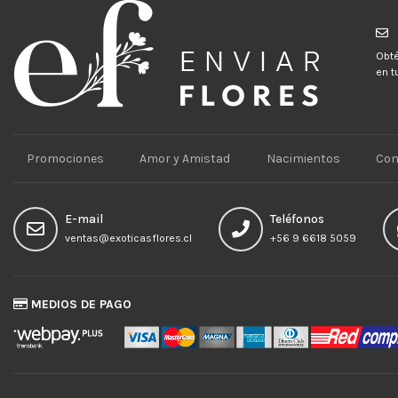
Obté
en t
Promociones
Amor y Amistad
Nacimientos
Con
E-mail
Teléfonos
ventas@exoticasflores.cl
+56 9 6618 5059
MEDIOS DE PAGO