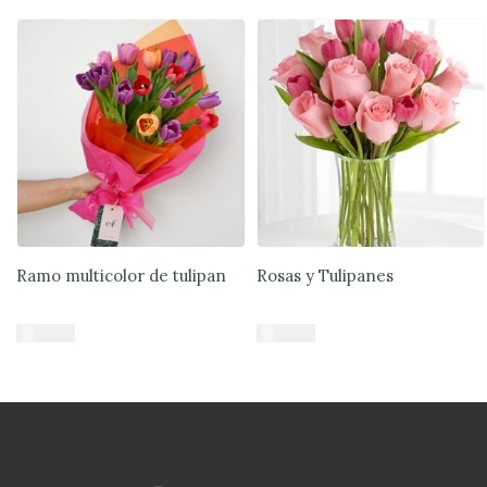
Ramo multicolor de tulipan
Rosas y Tulipanes
$
45.890
$
83.490
Añadir al carrito
Añadir al carrito