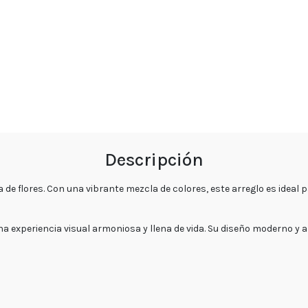
de
privacidad
Devoluciones
y
reembolsos
Preguntas
Frecuentes
Sigue
Descripción
tu
pedido
a de flores. Con una vibrante mezcla de colores, este arreglo es ide
Contacto
experiencia visual armoniosa y llena de vida. Su diseño moderno y al
Enviar
Flores
Contáctanos