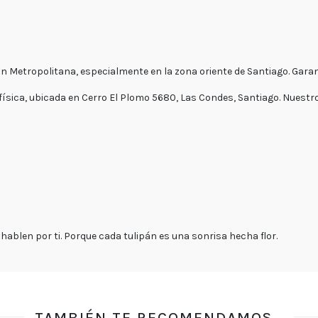
E-mail
ión Metropolitana, especialmente en la zona oriente de Santiago. Gar
ventas@exoticasflor
ísica, ubicada en Cerro El Plomo 5680, Las Condes, Santiago. Nuestro
Teléfonos
+56 9
6618 5059
WhatsApp
+56966185059
Lunes
a
viernes
 hablen por ti. Porque cada tulipán es una sonrisa hecha flor.
Lunes a
Jueves
8:30 a
18:30 -
Viernes
7:30 a
17:00
Fin de
TAMBIÉN TE RECOMENDAMOS…