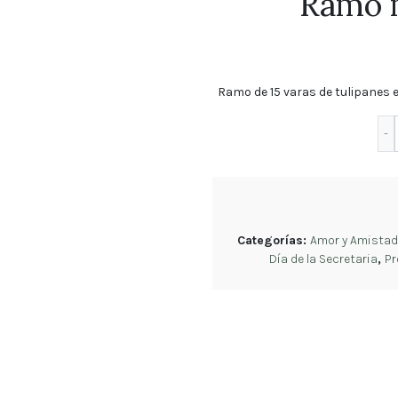
Ramo m
Regalos
Rosas
Arreglos
Ramo de 15 varas de tulipanes e
Florales
Tulipanes
Cumpleaños
Orquídeas
Ramos
Categorías:
Amor y Amistad
Día de la Secretaria
,
P
de
Novia
Blog
Política