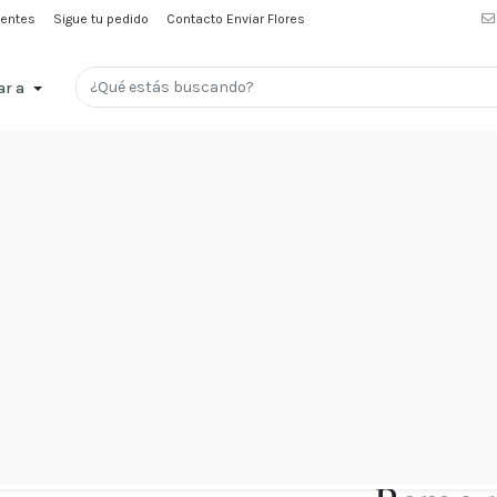
uentes
Sigue tu pedido
Contacto Enviar Flores
ar a
Menu
Promociones
Amor
y
Amistad
Nacimientos
Condolencias