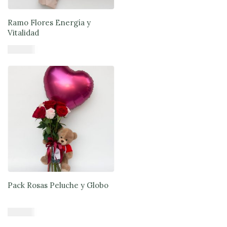
Ramo Flores Energía y
Vitalidad
$
46.890
Añadir al carrito
Pack Rosas Peluche y Globo
$
55.990