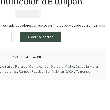
ulticolor de tulipan
$
45.890
n surtido de colores, envuelto en fino papel y atado con cinta rafia
Ramo
Añadir al carrito
multicolor
de
tulipan
cantidad
SKU:
ExoFlores2115
,
Arreglos Florales
,
Cumpleaños
,
Día de la Madre
,
Dia de la Mujer
,
romociones
,
Ramos
,
Regalos
,
San Valentin 2024
,
Tulipanes