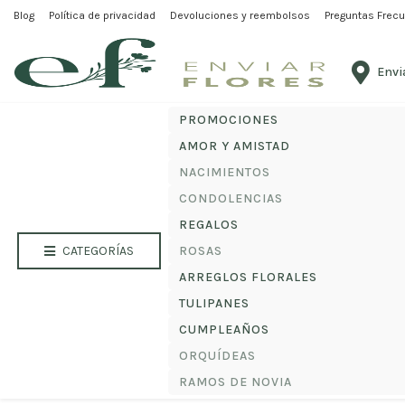
Blog
Política de privacidad
Inicio
/
Tulipanes
/ Ramo multicolor de tulipan
Devoluciones y reembolsos
Preguntas Frec
Debes elegir un lugar para el envío antes de comenzar
Envi
PROMOCIONES
AMOR Y AMISTAD
NACIMIENTOS
CONDOLENCIAS
REGALOS
CATEGORÍAS
ROSAS
ARREGLOS FLORALES
TULIPANES
CUMPLEAÑOS
ORQUÍDEAS
RAMOS DE NOVIA