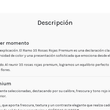
de
privacidad
Devoluciones
Descripción
y
reembolsos
Preguntas
imer momento
Frecuentes
xplicación. El
Ramo 35 Rosas Rojas Premium
es una declaración cla
Sigue
nsidad de color y una presentación sofisticada que emociona desde el
tu
o. Al reunir
35 rosas rojas premium
, logramos un equilibrio perfecto
pedido
flores
.
Contacto
Enviar
emium
Flores
ente seleccionadas
, destacando por su calibre, frescura y tono roj
ior.
s, que aporta frescura, textura y un contraste elegante que realza c
Contáctanos