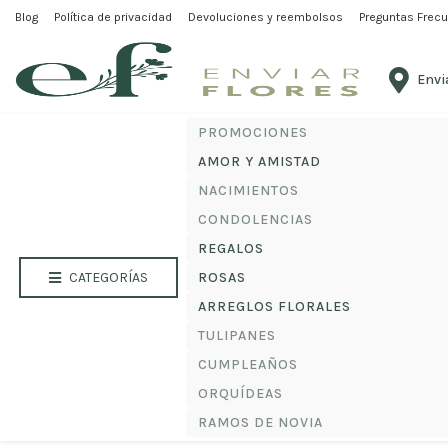
Blog
Política de privacidad
Inicio
/
Amor y Amistad
Devoluciones y reembolsos
/ Ramo 35 Rosas Rojas Premium
Preguntas Frec
Debes elegir un lugar para el envío antes de comenzar
Envi
PROMOCIONES
AMOR Y AMISTAD
NACIMIENTOS
CONDOLENCIAS
REGALOS
CATEGORÍAS
ROSAS
ARREGLOS FLORALES
TULIPANES
CUMPLEAÑOS
ORQUÍDEAS
RAMOS DE NOVIA