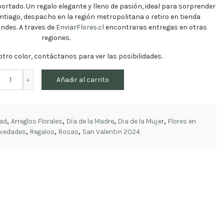
portado. Un regalo elegante y lleno de pasión, ideal para sorprender
antiago
, despacho en la
región metropolitana
o retiro en tienda
ndes. A traves de
EnviarFlores.cl
encontraras entregas en otras
regiones.
 otro color, contáctanos para ver las posibilidades.
Ramo
Añadir al carrito
35
Rosas
Rojas
Premium
ad
,
Arreglos Florales
,
Día de la Madre
,
Dia de la Mujer
,
Flores en
cantidad
vedades
,
Regalos
,
Rosas
,
San Valentin 2024