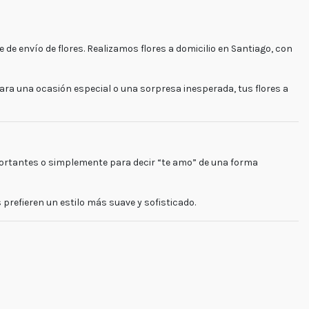
le de
envío de flores
. Realizamos
flores a domicilio en Santiago
, con
es.cl
para una ocasión especial o una sorpresa inesperada, tus
flores a
ortantes o simplemente para decir “te amo” de una forma
s prefieren un estilo más suave y sofisticado.