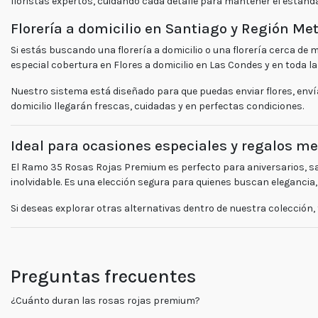
floristas expertos, cuidando cada detalle para mantener el estánda
Florería a domicilio en Santiago y Región Me
Si estás buscando una
florería a domicilio
o una
florería cerca de m
especial cobertura en
Flores a domicilio en Las Condes
y en toda l
Nuestro sistema está diseñado para que puedas
enviar flores
,
enví
domicilio
llegarán frescas, cuidadas y en perfectas condiciones.
Ideal para ocasiones especiales y regalos 
El
Ramo 35 Rosas Rojas Premium
es perfecto para aniversarios, 
inolvidable. Es una elección segura para quienes buscan elegancia,
Si deseas explorar otras alternativas dentro de nuestra colección,
Preguntas frecuentes
¿Cuánto duran las rosas rojas premium?