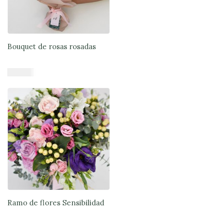
$279.890
pueden
elegir
en
la
Bouquet de rosas rosadas
página
de
producto
$
45.900
Añadir al carrito
Ramo de flores Sensibilidad