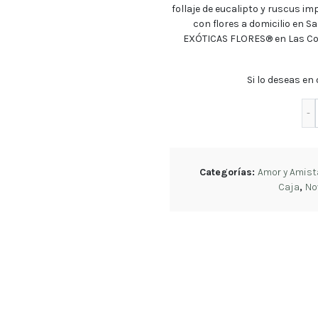
Regalos
follaje de eucalipto y ruscus im
con
flores a domicilio en S
Rosas
EXÓTICAS FLORES®
en Las Co
Arreglos
Florales
Si lo deseas en
Tulipanes
Cumpleaños
Orquídeas
Categorías:
Amor y Amist
Caja
,
No
Ramos
de
Novia
Blog
Política