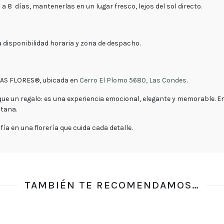
semana
 a 8 días,
mantenerlas en un lugar fresco, lejos del sol directo.
Sábado
9:00 a
15:00 -
Domingo
9:30 a
 a disponibilidad horaria y zona de despacho.
15:00
CAS FLORES®
, ubicada en
Cerro El Plomo 5680, Las Condes.
ue un regalo: es una experiencia emocional, elegante y memorable. E
itana
.
a en una florería que cuida cada detalle.
TAMBIÉN TE RECOMENDAMOS…