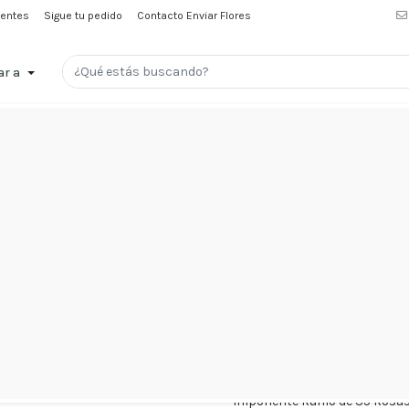
uentes
Sigue tu pedido
Contacto Enviar Flores
ar a
Menu
Promociones
Amor
y
Ramo 35
Amistad
Nacimientos
Condolencias
Imponente Ramo de 35 Rosas