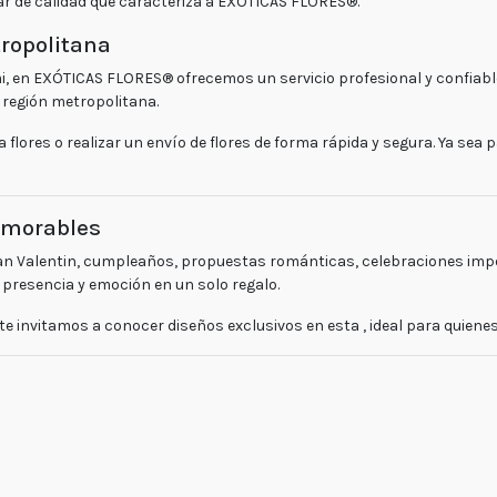
r de calidad que caracteriza a
EXÓTICAS FLORES®
.
tropolitana
i
, en
EXÓTICAS FLORES®
ofrecemos un servicio profesional y confiab
a
región metropolitana
.
E-mail
ventas@exoticasflor
a flores
o realizar un
envío de flores
de forma rápida y segura. Ya sea 
Teléfonos
+56 9
6618 5059
memorables
WhatsApp
san Valentin, cumpleaños, propuestas románticas, celebraciones imp
+56966185059
 presencia y emoción en un solo regalo.
Lunes
 te invitamos a conocer diseños exclusivos en esta
, ideal para quiene
a
viernes
Lunes a
Jueves
8:30 a
18:30 -
Viernes
7:30 a
17:00
Fin de