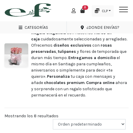
0
Inicio
Tienda de Envio Flores a Domicilio
Flores
CLP
M
en Caja
Menu
FLORES EN CAJA
CATEGORÍAS
¿DONDE ENVÍAS?
Regala elegancia
con nuestras
flores en
caja
cuidadosamente seleccionadas y arregladas.
Ofrecemos
diseños exclusivos
con
rosas
preservadas
,
tulipanes
y flores de temporada que
duran más tiempo.
Entregamos a domicilio
el
mismo día en Santiago para cumpleaños,
Promociones
aniversarios o simplemente para decir «te
Amor
quiero».
Personaliza
tu caja con mensajes y
y
añade
chocolates premium
.
Compra online
ahora
Amistad
y sorprende con un regalo sofisticado que
Nacimientos
permanecerá en el recuerdo.
Condolencias
Regalos
Mostrando los 8 resultados
Rosas
Arreglos