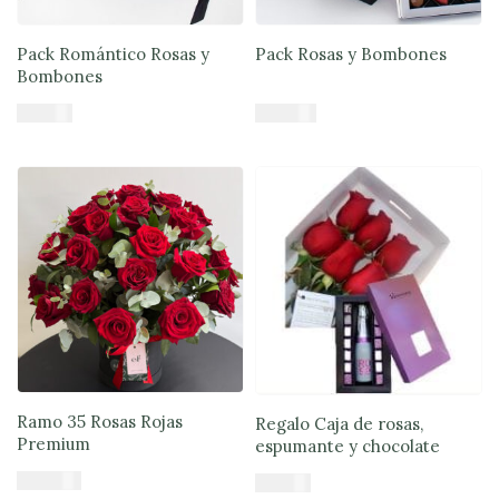
Lunes
a
Pack Romántico Rosas y
Pack Rosas y Bombones
viernes
Bombones
Lunes a
Jueves
8:30 a
$
71.900
$
68.890
18:30 -
Viernes
7:30 a
Añadir al carrito
Añadir al carrito
17:00
Fin de
semana
Sábado
9:00 a
15:00 -
Domingo
9:30 a
15:00
Ramo 35 Rosas Rojas
Regalo Caja de rosas,
Premium
espumante y chocolate
$
120.990
$
61.890