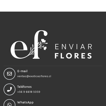
Añadir al carrito
Añadir al carrito
E-mail
ventas@exoticasflores.cl
Teléfonos
+56 9 6618 5059
WhatsApp