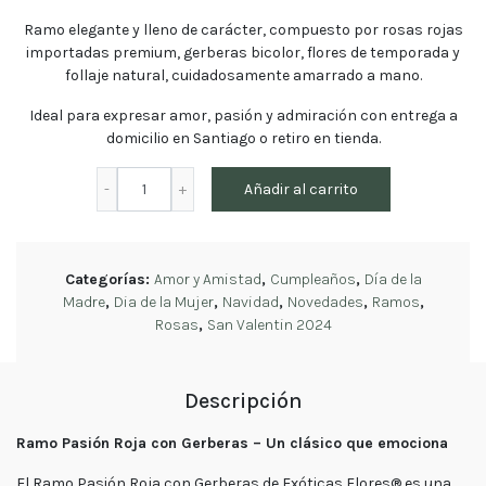
tu
Ramo elegante y lleno de carácter, compuesto por
rosas rojas
pedido
importadas premium, gerberas bicolor, flores de temporada y
Contacto
follaje natural
, cuidadosamente amarrado a mano.
Enviar
Flores
Ideal para expresar
amor, pasión y admiración
con entrega a
domicilio en Santiago o retiro en tienda.
Ramo
Contáctanos
Añadir al carrito
Pasión
Roja
con
Gerberas
Categorías:
Amor y Amistad
,
Cumpleaños
,
Día de la
–
E-mail
Madre
,
Dia de la Mujer
,
Navidad
,
Novedades
,
Ramos
,
Exóticas
ventas@exoticasflores.c
Rosas
,
San Valentin 2024
Flores®
Teléfonos
cantidad
+56 9
Descripción
6618 5059
WhatsApp
Ramo Pasión Roja con Gerberas – Un clásico que emociona
+56966185059
El Ramo Pasión Roja con Gerberas de Exóticas Flores® es una