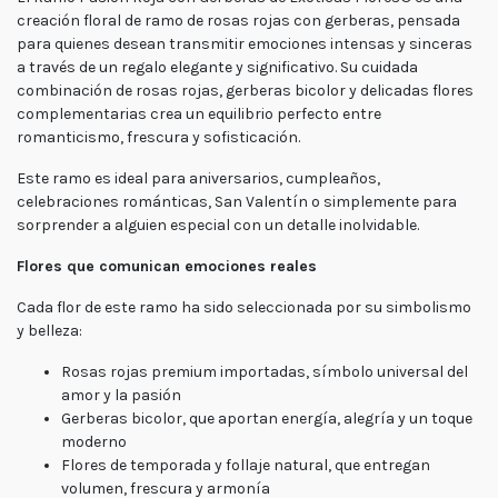
Lunes
creación floral de ramo de rosas rojas con gerberas, pensada
a
para quienes desean transmitir emociones intensas y sinceras
viernes
a través de un regalo elegante y significativo. Su cuidada
Lunes a
Jueves
combinación de rosas rojas, gerberas bicolor y delicadas flores
8:30 a
complementarias crea un equilibrio perfecto entre
18:30 -
Viernes
romanticismo, frescura y sofisticación.
7:30 a
17:00
Este ramo es ideal para aniversarios, cumpleaños,
Fin de
celebraciones románticas, San Valentín o simplemente para
semana
sorprender a alguien especial con un detalle inolvidable.
Sábado
9:00 a
15:00 -
Flores que comunican emociones reales
Domingo
9:30 a
15:00
Cada flor de este ramo ha sido seleccionada por su simbolismo
y belleza:
Rosas rojas premium importadas, símbolo universal del
amor y la pasión
Gerberas bicolor, que aportan energía, alegría y un toque
moderno
Flores de temporada y follaje natural, que entregan
volumen, frescura y armonía