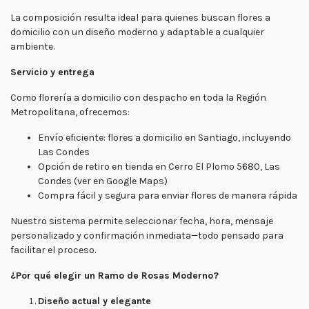
Lunes
La composición resulta ideal para quienes buscan flores a
a
domicilio con un diseño moderno y adaptable a cualquier
viernes
ambiente.
Lunes a
Jueves
8:30 a
Servicio y entrega
18:30 -
Viernes
7:30 a
17:00
Como florería a domicilio con despacho en toda la Región
Metropolitana, ofrecemos:
Fin de
semana
Envío eficiente: flores a domicilio en Santiago, incluyendo
Sábado
9:00 a
Las Condes
15:00 -
Domingo
Opción de retiro en tienda en Cerro El Plomo 5680, Las
9:30 a
Condes (ver en Google Maps)
15:00
Compra fácil y segura para enviar flores de manera rápida
Nuestro sistema permite seleccionar fecha, hora, mensaje
personalizado y confirmación inmediata—todo pensado para
facilitar el proceso.
¿Por qué elegir un Ramo de Rosas Moderno?
Diseño actual y elegante