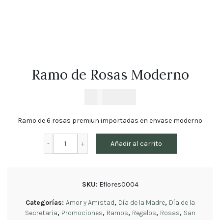
Florales
Tulipanes
Cumpleaños
Orquídeas
Ramos
Ramo de Rosas Moderno
de
Novia
$
35.890
Blog
Ramo de 6 rosas premiun importadas en envase moderno
Política
Ramo
de
Añadir al carrito
privacidad
de
Rosas
Devoluciones
Moderno
y
reembolsos
cantidad
SKU:
Eflores0004
Preguntas
Categorías:
Amor y Amistad
,
Día de la Madre
Frecuentes
,
Día de la
Secretaria
,
Promociones
,
Ramos
,
Regalos
,
Rosas
,
San
Sigue