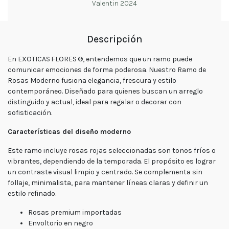
Valentin 2024
tu
pedido
Contacto
Descripción
Enviar
Flores
En EXOTICAS FLORES ®, entendemos que un ramo puede
comunicar emociones de forma poderosa. Nuestro Ramo de
Rosas Moderno fusiona elegancia, frescura y estilo
Contáctanos
contemporáneo. Diseñado para quienes buscan un arreglo
distinguido y actual, ideal para regalar o decorar con
sofisticación.
Características del diseño moderno
E-mail
ventas@exoticasflores.c
Este ramo incluye rosas rojas seleccionadas son tonos fríos o
vibrantes, dependiendo de la temporada. El propósito es lograr
Teléfonos
un contraste visual limpio y centrado. Se complementa sin
+56 9
follaje, minimalista, para mantener líneas claras y definir un
6618 5059
estilo refinado.
WhatsApp
Rosas premium importadas
+56966185059
Envoltorio en negro