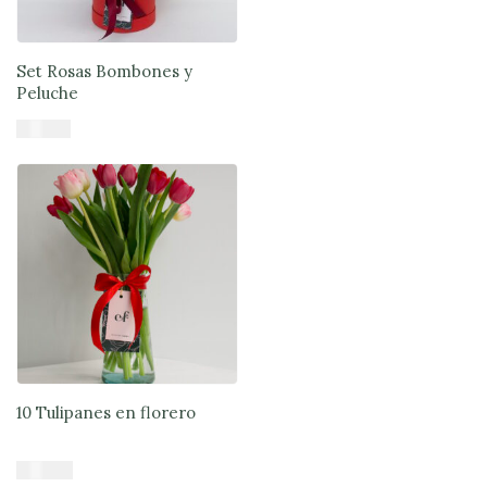
Set Rosas Bombones y
Peluche
$
61.900
Añadir al carrito
10 Tulipanes en florero
$
43.679