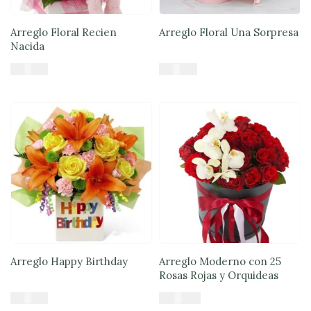
Arreglo Floral Recien
Arreglo Floral Una Sorpresa
Nacida
$
49.890
$
84.900
Añadir al carrito
Añadir al carrito
Arreglo Happy Birthday
Arreglo Moderno con 25
Rosas Rojas y Orquideas
$
57.085
$
100.900