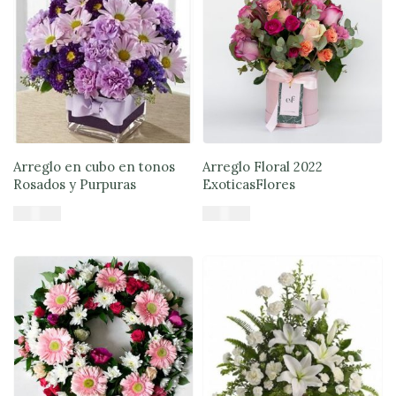
Arreglo en cubo en tonos
Arreglo Floral 2022
Rosados y Purpuras
ExoticasFlores
$
45.900
$
56.890
Añadir al carrito
Añadir al carrito