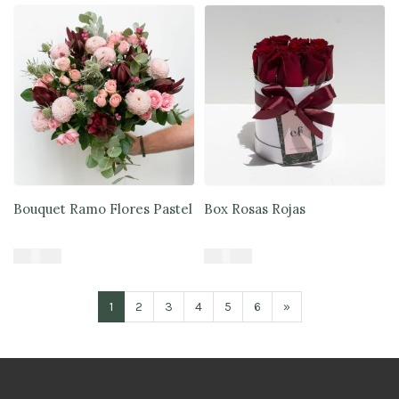
Bouquet Ramo Flores Pastel
Box Rosas Rojas
$
47.900
$
39.900
Añadir al carrito
Añadir al carrito
1
2
3
4
5
6
»