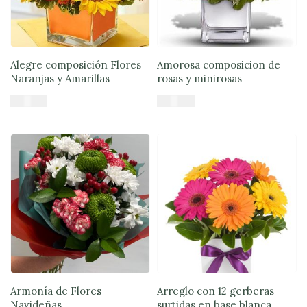
Lunes
a
viernes
Lunes a
Jueves
8:30 a
Alegre composición Flores
Amorosa composicion de
18:30 -
Naranjas y Amarillas
rosas y minirosas
Viernes
7:30 a
17:00
$
48.735
$
48.900
Fin de
Añadir al carrito
Añadir al carrito
semana
Sábado
9:00 a
15:00 -
Domingo
9:30 a
15:00
Armonía de Flores
Arreglo con 12 gerberas
Navideñas
surtidas en base blanca