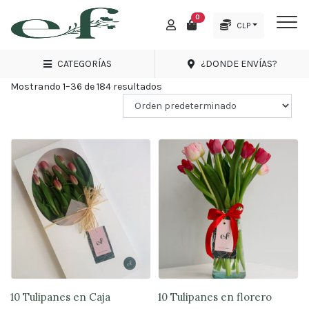
0
Inicio
Tienda de Envio Flores a Domicilio
Puente Alto
CLP
M
Menu
PUENTE ALTO
CATEGORÍAS
¿DONDE ENVÍAS?
Mostrando 1–36 de 184 resultados
Promociones
Amor
y
Amistad
Nacimientos
Condolencias
Regalos
Rosas
10 Tulipanes en Caja
10 Tulipanes en florero
Arreglos