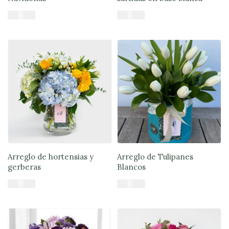
$
46.900
$
44.890
Añadir al carrito
Añadir al carrito
Arreglo de hortensias y
Arreglo de Tulipanes
gerberas
Blancos
$
57.900
$
70.900
Añadir al carrito
Añadir al carrito