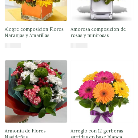
Lunes
a
viernes
Lunes a
Jueves
8:30 a
Alegre composición Flores
Amorosa composicion de
18:30 -
Naranjas y Amarillas
rosas y minirosas
Viernes
7:30 a
17:00
$
48.735
$
48.900
Fin de
Añadir al carrito
Añadir al carrito
semana
Sábado
9:00 a
15:00 -
Domingo
9:30 a
15:00
Armonía de Flores
Arreglo con 12 gerberas
Navideñas
surtidas en base blanca