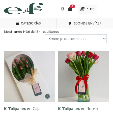
0
Inicio
Tienda de Envio Flores a Domicilio
Pudahuel
CLP
M
Menu
PUDAHUEL
CATEGORÍAS
¿DONDE ENVÍAS?
Mostrando 1–36 de 184 resultados
Promociones
Amor
y
Amistad
Nacimientos
Condolencias
Regalos
Rosas
10 Tulipanes en Caja
10 Tulipanes en florero
Arreglos