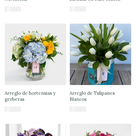
$
46.900
$
44.890
Añadir al carrito
Añadir al carrito
Arreglo de hortensias y
Arreglo de Tulipanes
gerberas
Blancos
$
57.900
$
70.900
Añadir al carrito
Añadir al carrito