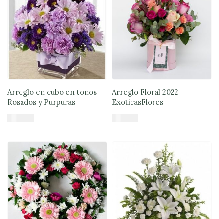
Arreglo en cubo en tonos
Arreglo Floral 2022
Rosados y Purpuras
ExoticasFlores
$
45.900
$
56.890
Añadir al carrito
Añadir al carrito