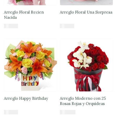
Arreglo Floral Recien
Arreglo Floral Una Sorpresa
Nacida
$
49.890
$
84.900
Añadir al carrito
Añadir al carrito
Arreglo Happy Birthday
Arreglo Moderno con 25
Rosas Rojas y Orquideas
$
57.085
$
100.900