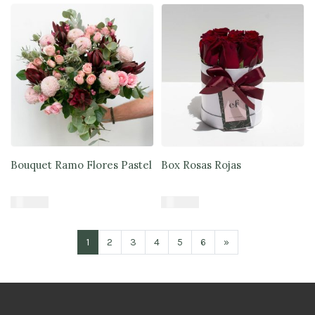
Bouquet Ramo Flores Pastel
Box Rosas Rojas
$
47.900
$
39.900
Añadir al carrito
Añadir al carrito
1
2
3
4
5
6
»