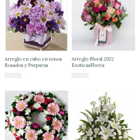
Arreglo en cubo en tonos
Arreglo Floral 2022
Rosados y Purpuras
ExoticasFlores
$
45.900
$
56.890
Añadir al carrito
Añadir al carrito