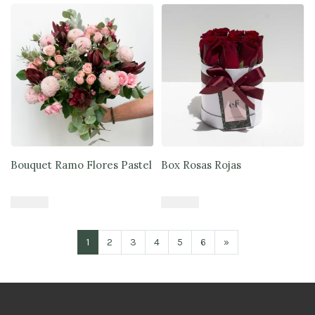
Bouquet Ramo Flores Pastel
Box Rosas Rojas
$
47.900
$
39.900
Añadir al carrito
Añadir al carrito
1
2
3
4
5
6
»