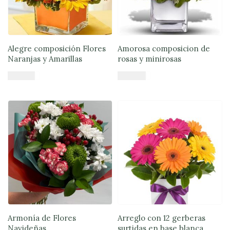
Lunes
a
viernes
Lunes a
Jueves
8:30 a
Alegre composición Flores
Amorosa composicion de
18:30 -
Naranjas y Amarillas
rosas y minirosas
Viernes
7:30 a
17:00
$
48.735
$
48.900
Fin de
Añadir al carrito
Añadir al carrito
semana
Sábado
9:00 a
15:00 -
Domingo
9:30 a
15:00
Armonía de Flores
Arreglo con 12 gerberas
Navideñas
surtidas en base blanca