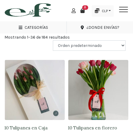
0
Inicio
Tienda de Envio Flores a Domicilio
Cerrillos
CLP
M
Menu
CERRILLOS
CATEGORÍAS
¿DONDE ENVÍAS?
Mostrando 1–36 de 184 resultados
Promociones
Amor
y
Amistad
Nacimientos
Condolencias
Regalos
Rosas
10 Tulipanes en Caja
10 Tulipanes en florero
Arreglos