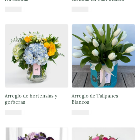
$
46.900
$
44.890
Añadir al carrito
Añadir al carrito
Arreglo de hortensias y
Arreglo de Tulipanes
gerberas
Blancos
$
57.900
$
70.900
Añadir al carrito
Añadir al carrito