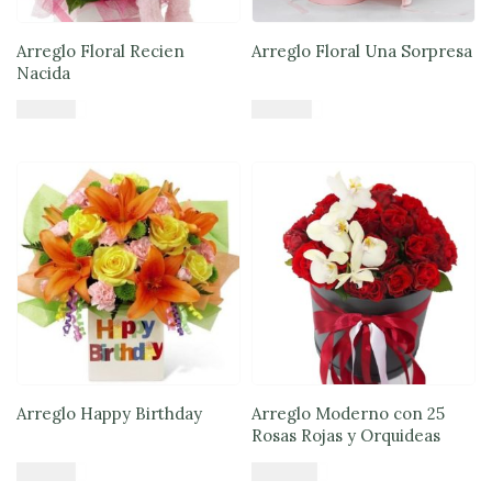
Arreglo Floral Recien
Arreglo Floral Una Sorpresa
Nacida
$
49.890
$
84.900
Añadir al carrito
Añadir al carrito
Arreglo Happy Birthday
Arreglo Moderno con 25
Rosas Rojas y Orquideas
$
57.085
$
100.900