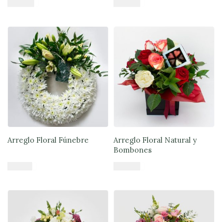
$
57.890
$
47.900
Añadir al carrito
Añadir al carrito
Arreglo Floral Fúnebre
Arreglo Floral Natural y
Bombones
$
51.900
$
57.900
Añadir al carrito
Añadir al carrito