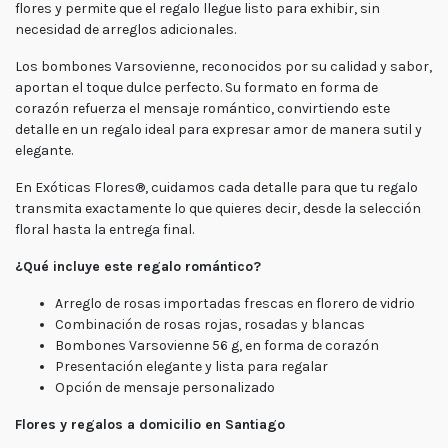
flores y permite que el regalo llegue listo para exhibir, sin
Lunes
necesidad de arreglos adicionales.
a
viernes
Los bombones Varsovienne, reconocidos por su calidad y sabor,
Lunes a
Jueves
aportan el toque dulce perfecto. Su formato en forma de
8:30 a
18:30 -
corazón refuerza el mensaje romántico, convirtiendo este
Viernes
7:30 a
detalle en un regalo ideal para expresar amor de manera sutil y
17:00
elegante.
Fin de
semana
En Exóticas Flores®, cuidamos cada detalle para que tu regalo
Sábado
transmita exactamente lo que quieres decir, desde la selección
9:00 a
15:00 -
floral hasta la entrega final.
Domingo
9:30 a
15:00
¿Qué incluye este regalo romántico?
Arreglo de rosas importadas frescas en florero de vidrio
Combinación de rosas rojas, rosadas y blancas
Bombones Varsovienne 56 g, en forma de corazón
Presentación elegante y lista para regalar
Opción de mensaje personalizado
Flores y regalos a domicilio en Santiago