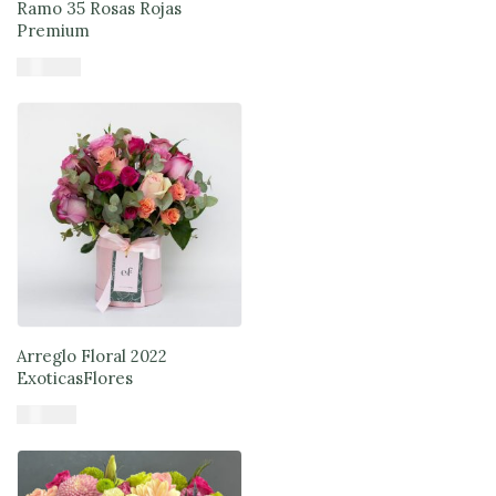
Ramo 35 Rosas Rojas
Premium
$
120.990
Añadir al carrito
Arreglo Floral 2022
ExoticasFlores
$
56.890
Añadir al carrito