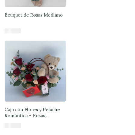
Bouquet de Rosas Mediano
$
33.900
Añadir al carrito
Caja con Flores y Peluche
Romántica – Rosas,
Bombones y Oso | Exóticas
$
57.890
Flores®
Añadir al carrito