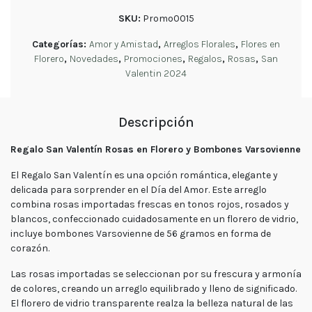
tu
SKU:
Promo0015
pedido
Contacto
Categorías:
Amor y Amistad
,
Arreglos Florales
,
Flores en
Enviar
Florero
,
Novedades
,
Promociones
,
Regalos
,
Rosas
,
San
Flores
Valentin 2024
Contáctanos
Descripción
Regalo San Valentín Rosas en Florero y Bombones Varsovienne
El Regalo San Valentín es una opción romántica, elegante y
delicada para sorprender en el Día del Amor. Este arreglo
E-mail
ventas@exoticasflores.c
combina rosas importadas frescas en tonos rojos, rosados y
blancos, confeccionado cuidadosamente en un florero de vidrio,
Teléfonos
incluye bombones Varsovienne de 56 gramos en forma de
+56 9
corazón.
6618 5059
Las rosas importadas se seleccionan por su frescura y armonía
WhatsApp
de colores, creando un arreglo equilibrado y lleno de significado.
+56966185059
El florero de vidrio transparente realza la belleza natural de las