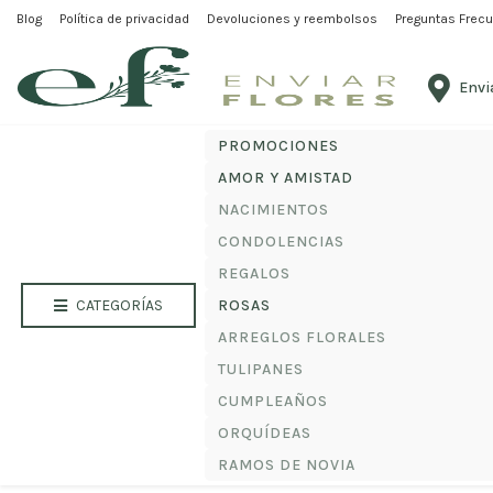
Blog
Política de privacidad
Inicio
/
Amor y Amistad
Devoluciones y reembolsos
/ Ramo con 12 rosas, Gibsofila y Pelu
Preguntas Frec
Debes elegir un lugar para el envío antes de comenzar
Envi
PROMOCIONES
AMOR Y AMISTAD
NACIMIENTOS
CONDOLENCIAS
REGALOS
CATEGORÍAS
ROSAS
ARREGLOS FLORALES
TULIPANES
CUMPLEAÑOS
ORQUÍDEAS
RAMOS DE NOVIA