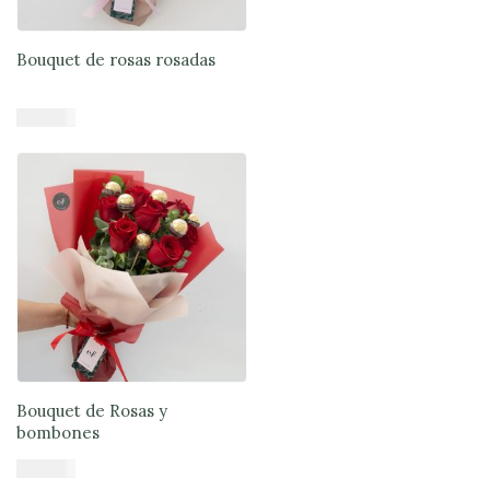
Bouquet de rosas rosadas
$
45.900
Añadir al carrito
Bouquet de Rosas y
bombones
$
47.900