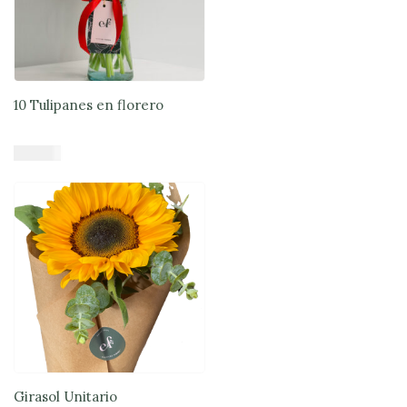
10 Tulipanes en florero
$
43.679
Añadir al carrito
Girasol Unitario