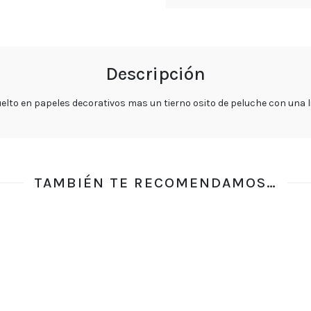
Regalos
Rosas
Arreglos
Descripción
Florales
lto en papeles decorativos mas un tierno osito de peluche con una l
Tulipanes
Cumpleaños
Orquídeas
TAMBIÉN TE RECOMENDAMOS…
Ramos
de
Novia
Blog
Política