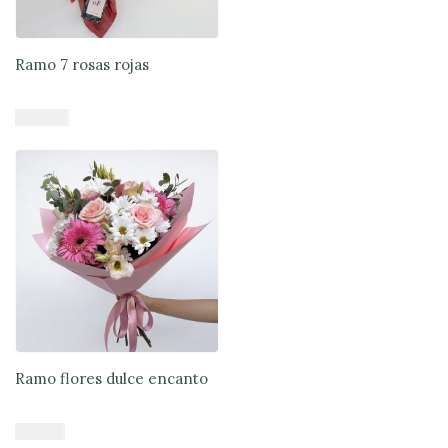
elegir
en
la
Ramo 7 rosas rojas
página
de
$
37.900
producto
Añadir al carrito
Ramo flores dulce encanto
$
41.900