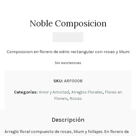
Florales
Tulipanes
Noble Composicion
Cumpleaños
Orquídeas
$
36.990
Ramos
de
Composicion en florero de vidrio rectangular con rosas y lilium
Novia
Sin existencias
Blog
SKU:
ARF0008
Política
de
privacidad
Categorías:
Amor y Amistad
,
Arreglos Florales
,
Flores en
Florero
,
Rosas
Devoluciones
y
reembolsos
Descripción
Preguntas
Frecuentes
Arreglo floral compuesto de rosas, lilium y follajes. En florero de
Sigue