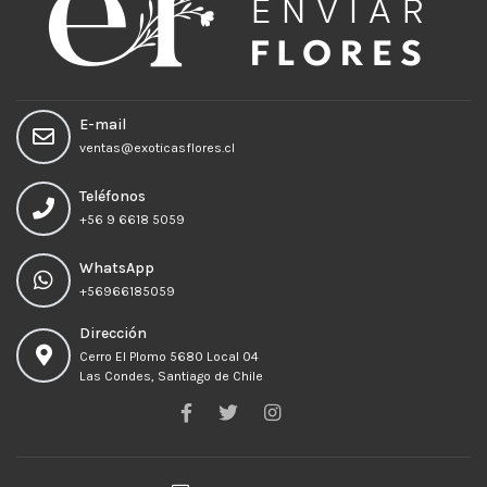
E-mail
ventas@exoticasflores.cl
Teléfonos
+56 9 6618 5059
WhatsApp
+56966185059
Dirección
Cerro El Plomo 5680 Local 04
Las Condes, Santiago de Chile