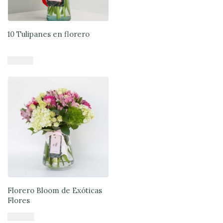
10 Tulipanes en florero
$
43.679
Añadir al carrito
Florero Bloom de Exóticas
Flores
$
55.900