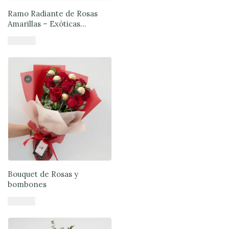
Ramo Radiante de Rosas
Amarillas – Exóticas
Flores®
$
50.890
Añadir al carrito
Bouquet de Rosas y
bombones
$
47.900
Añadir al carrito