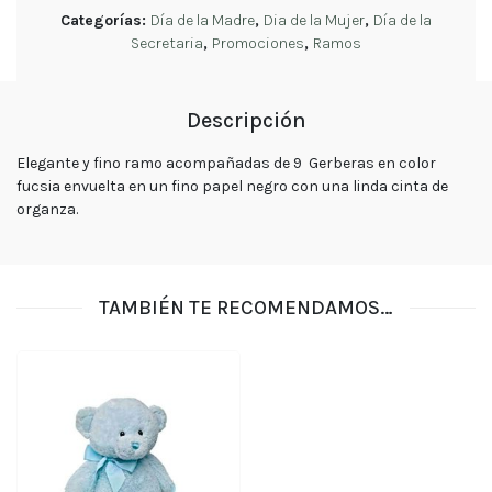
tu
Categorías:
Día de la Madre
,
Dia de la Mujer
,
Día de la
pedido
Secretaria
,
Promociones
,
Ramos
Contacto
Enviar
Flores
Descripción
Elegante y fino ramo acompañadas de 9 Gerberas en color
fucsia envuelta en un fino papel negro con una linda cinta de
Contáctanos
organza.
E-mail
TAMBIÉN TE RECOMENDAMOS…
ventas@exoticasflores.c
Teléfonos
+56 9
6618 5059
WhatsApp
+56966185059