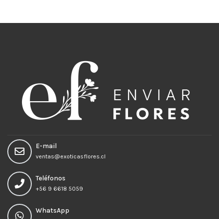
Añadir al carrito
E-mail
ventas@exoticasflores.cl
Teléfonos
+56 9 6618 5059
WhatsApp