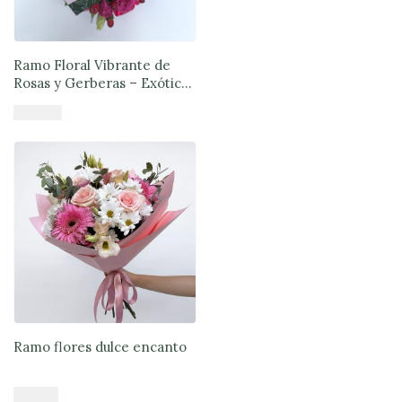
Ramo Floral Vibrante de
Rosas y Gerberas – Exóticas
Flores®
$
57.980
Añadir al carrito
Ramo flores dulce encanto
$
41.900