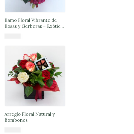
Ramo Floral Vibrante de
Rosas y Gerberas – Exóticas
Flores®
$
57.980
Añadir al carrito
Arreglo Floral Natural y
Bombones
$
57.900