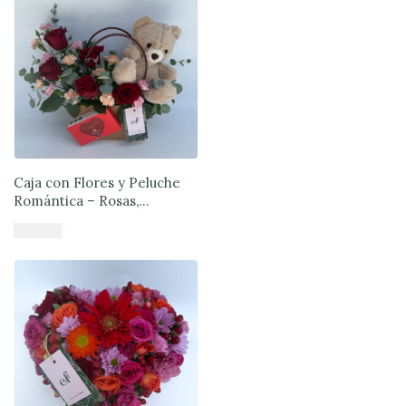
Caja con Flores y Peluche
Romántica – Rosas,
Bombones y Oso | Exóticas
$
57.890
Flores®
Añadir al carrito