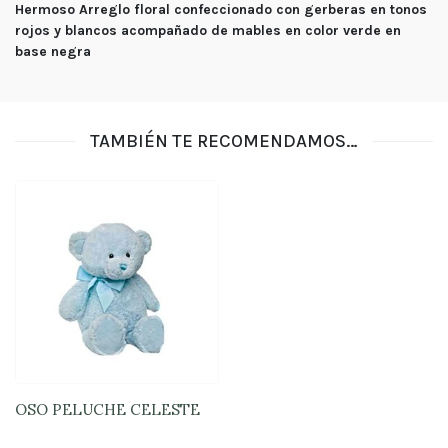
Hermoso Arreglo floral confeccionado con gerberas en tonos
tu
pedido
rojos y blancos acompañado de mables en color verde en
base negra
Contacto
Enviar
Flores
TAMBIÉN TE RECOMENDAMOS…
Contáctanos
E-mail
ventas@exoticasflores.c
Teléfonos
+56 9
6618 5059
WhatsApp
OSO PELUCHE CELESTE
+56966185059