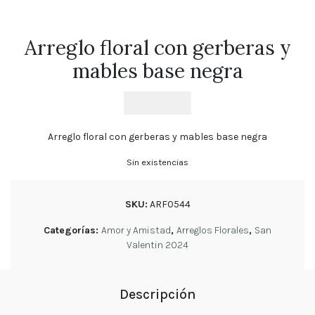
Florales
Tulipanes
Arreglo floral con gerberas y
Cumpleaños
mables base negra
Orquídeas
$
41.900
Ramos
de
Novia
Arreglo floral con gerberas y mables base negra
Sin existencias
Blog
Política
de
SKU:
ARF0544
privacidad
Categorías:
Amor y Amistad
,
Arreglos Florales
,
San
Devoluciones
Valentin 2024
y
reembolsos
Preguntas
Frecuentes
Descripción
Sigue