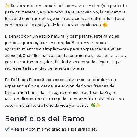
Lunes
✨ Su vibrante tono amarillo lo convierte en el regalo perfecto
a
para primavera, ya que simboliza la renovación, la calidez y la
viernes
felicidad que trae consigo esta estación. Un detalle floral que
Lunes a
Jueves
conecta con la energía de los nuevos comienzos. 🌼
8:30 a
18:30 -
Viernes
Diseñado con un estilo natural y campestre, este ramo es
7:30 a
perfecto para regalar en cumpleaños, aniversarios,
17:00
agradecimientos o simplemente para sorprender a alguien
Fin de
especial. Cada flor ha sido cuidadosamente seleccionada para
semana
garantizar frescura, durabilidad y un acabado elegante que
Sábado
9:00 a
representa la calidad de nuestra florería.
15:00 -
Domingo
9:30 a
En Exóticas Flores®, nos especializamos en brindar una
15:00
experiencia única: desde la elección de flores frescas de
temporada hasta la entrega a domicilio en toda la Región
Metropolitana. Haz de tu regalo un momento inolvidable con
este ramo silvestre lleno de vida y encanto. 🌿✨
Beneficios del Ramo
✔️ Alegría y optimismo gracias a los girasoles.