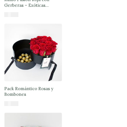
Gerberas – Exóticas
Flores®
$
51.890
Añadir al carrito
Pack Romántico Rosas y
Bombones
$
71.900
Añadir al carrito