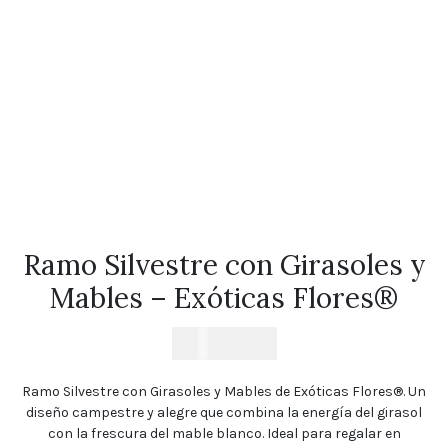
Florales
Tulipanes
Cumpleaños
Orquídeas
Ramos
de
Novia
Blog
Ramo Silvestre con Girasoles y
Política
de
Mables – Exóticas Flores®
privacidad
Devoluciones
$
24.890
y
reembolsos
Ramo Silvestre con Girasoles y Mables de Exóticas Flores®. Un
Preguntas
Frecuentes
diseño campestre y alegre que combina la energía del girasol
con la frescura del mable blanco. Ideal para regalar en
Sigue