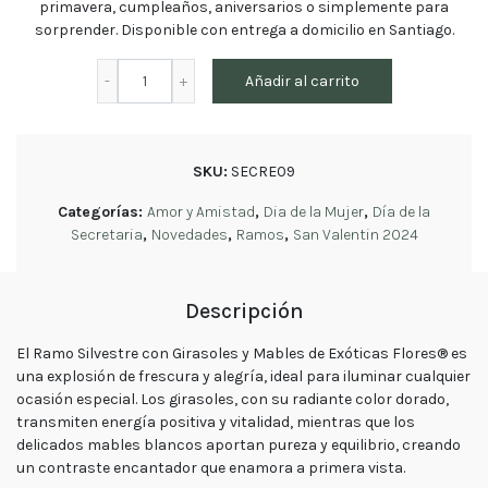
primavera, cumpleaños, aniversarios o simplemente para
tu
sorprender. Disponible con entrega a domicilio en Santiago.
pedido
Contacto
Ramo
Añadir al carrito
Enviar
Silvestre
Flores
con
Girasoles
y
SKU:
SECRE09
Mables
Contáctanos
-
Categorías:
Amor y Amistad
,
Dia de la Mujer
,
Día de la
Exóticas
Secretaria
,
Novedades
,
Ramos
,
San Valentin 2024
Flores®
cantidad
E-mail
Descripción
ventas@exoticasflores.c
El Ramo Silvestre con Girasoles y Mables de Exóticas Flores® es
Teléfonos
una explosión de frescura y alegría, ideal para iluminar cualquier
+56 9
ocasión especial. Los girasoles, con su radiante color dorado,
6618 5059
transmiten energía positiva y vitalidad, mientras que los
WhatsApp
delicados mables blancos aportan pureza y equilibrio, creando
+56966185059
un contraste encantador que enamora a primera vista.