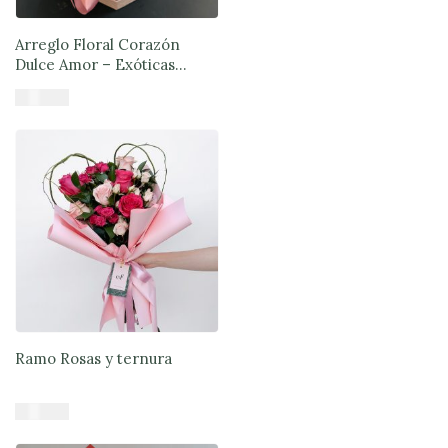
Arreglo Floral Corazón
Dulce Amor – Exóticas
Flores®
$
57.890
Añadir al carrito
Ramo Rosas y ternura
$
47.900
Añadir al carrito