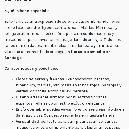
Metropolitana
.
Lunes
a
¿Qué lo hace especial?
viernes
Lunes a
Este ramo es una explosión de color y vida, combinando flores
Jueves
8:30 a
como Leucadendro, hypericum, proteas, Mables, Minirosas y
18:30 -
Viernes
follaje exuberante. La selección aporta un estilo moderno y
7:30 a
fresco, ideal para enviar un mensaje lleno de energía. Todos los
17:00
tallos son cuidadosamente seleccionados para garantizar su
Fin de
vitalidad al momento de entrega en
flores a domicilio en
semana
Santiago
.
Sábado
9:00 a
15:00 -
Características y beneficios
Domingo
9:30 a
15:00
Flores selectas y frescas
: Leucadendros, proteas,
hipericum, mables, minirosas en tonos rojos, naranjas y
verdes, con follaje tropical exuberante.
Diseño artesanal
: armado por nuestros floristas
expertos, reflejando un estilo exótico y elegante.
Envío confiable
: puedes
enviar flores
con entrega rápida en
Santiago y Las Condes, o retirarlas en nuestra tienda.
Versatilidad
: perfecto para cumpleaños, aniversarios,
inauguraciones o simplemente para alegrar un espacio.