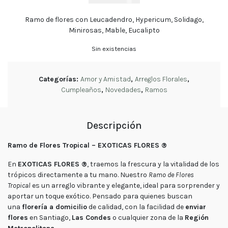
tu
pedido
Ramo de flores con Leucadendro, Hypericum, Solidago,
Minirosas, Mable, Eucalipto
Contacto
Enviar
Flores
Sin existencias
Categorías:
Amor y Amistad
,
Arreglos Florales
,
Contáctanos
Cumpleaños
,
Novedades
,
Ramos
Descripción
E-mail
Ramo de Flores Tropical – EXOTICAS FLORES ®
ventas@exoticasflores.c
En
EXOTICAS FLORES ®
, traemos la frescura y la vitalidad de los
Teléfonos
trópicos directamente a tu mano. Nuestro
Ramo de Flores
+56 9
Tropical
es un arreglo vibrante y elegante, ideal para sorprender y
6618 5059
aportar un toque exótico. Pensado para quienes buscan
WhatsApp
una
florería a domicilio
de calidad, con la facilidad de
enviar
+56966185059
flores
en Santiago,
Las Condes
o cualquier zona de la
Región