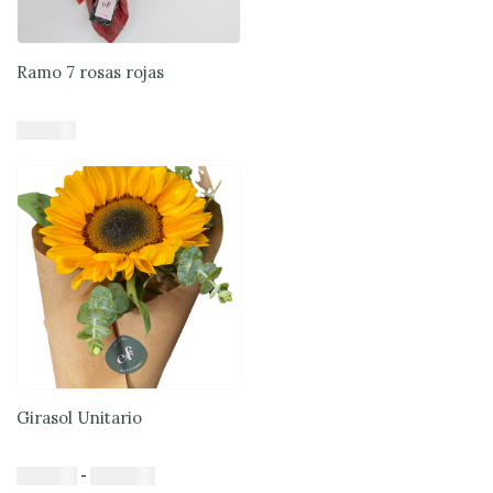
Ramo 7 rosas rojas
$
37.900
Añadir al carrito
Girasol Unitario
Rango
$
25.000
-
$
175.000