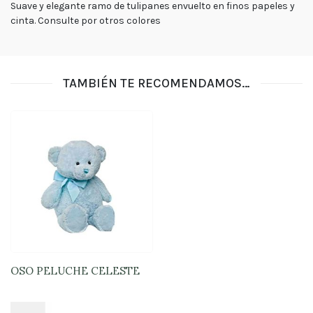
Suave y elegante ramo de tulipanes envuelto en finos papeles y
tu
pedido
cinta. Consulte por otros colores
Contacto
Enviar
Flores
TAMBIÉN TE RECOMENDAMOS…
Contáctanos
E-mail
ventas@exoticasflores.c
Teléfonos
+56 9
6618 5059
OSO PELUCHE CELESTE
WhatsApp
+56966185059
$
16.900