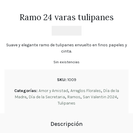
Florales
Tulipanes
Ramo 24 varas tulipanes
Cumpleaños
$
64.700
Orquídeas
Ramos
Suave y elegante ramo de tulipanes envuelto en finos papeles y
de
Novia
cinta.
Sin existencias
Blog
SKU:
1009
Política
de
privacidad
Categorías:
Amor y Amistad
,
Arreglos Florales
,
Día de la
Madre
,
Día de la Secretaria
,
Ramos
,
San Valentin 2024
,
Devoluciones
Tulipanes
y
reembolsos
Preguntas
Frecuentes
Descripción
Sigue