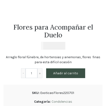
Florales
Tulipanes
Cumpleaños
Flores para Acompañar el
Orquídeas
Duelo
Ramos
de
Novia
$
54.900
Blog
Arreglo floral fúnebre, de hortensias y anemonas, flores finas
para esta difícil ocasión
Política
de
Flores
privacidad
Añadir al carrito
para
Devoluciones
Acompañar
y
el
reembolsos
Duelo
SKU:
ExoticasFlores220701
Preguntas
cantidad
Frecuentes
Categoría:
Condolencias
Sigue