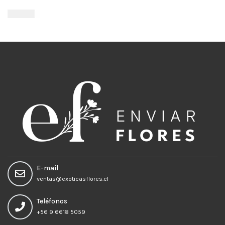
$
54.900
Añadir al carrito
E-mail
ventas@exoticasflores.cl
Teléfonos
+56 9 6618 5059