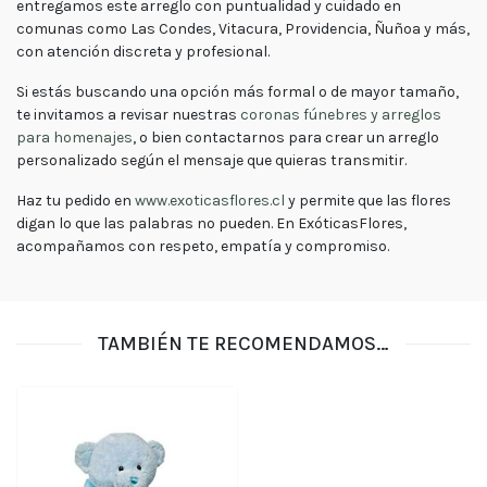
entregamos este arreglo con puntualidad y cuidado en
Lunes
comunas como Las Condes, Vitacura, Providencia, Ñuñoa y más,
a
con atención discreta y profesional.
viernes
Lunes a
Jueves
Si estás buscando una opción más formal o de mayor tamaño,
8:30 a
18:30 -
te invitamos a revisar nuestras
coronas fúnebres y arreglos
Viernes
para homenajes
, o bien contactarnos para crear un
arreglo
7:30 a
17:00
personalizado
según el mensaje que quieras transmitir.
Fin de
semana
Haz tu pedido en
www.exoticasflores.cl
y permite que las flores
Sábado
digan lo que las palabras no pueden. En ExóticasFlores,
9:00 a
acompañamos con respeto, empatía y compromiso.
15:00 -
Domingo
9:30 a
15:00
TAMBIÉN TE RECOMENDAMOS…