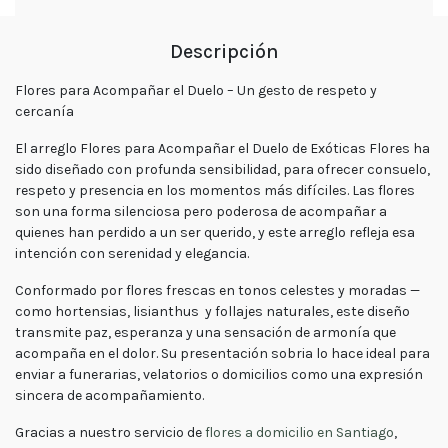
tu
pedido
Descripción
Contacto
Enviar
Flores para Acompañar el Duelo – Un gesto de respeto y
Flores
cercanía
El arreglo
Flores para Acompañar el Duelo
de
Exóticas Flores
ha
sido diseñado con profunda sensibilidad, para ofrecer consuelo,
Contáctanos
respeto y presencia en los momentos más difíciles. Las flores
son una forma silenciosa pero poderosa de acompañar a
quienes han perdido a un ser querido, y este arreglo refleja esa
intención con serenidad y elegancia.
E-mail
Conformado por flores frescas en tonos celestes y moradas —
ventas@exoticasflores.c
como hortensias, lisianthus
y follajes naturales
, este diseño
Teléfonos
transmite paz, esperanza y una sensación de armonía que
+56 9
acompaña en el dolor. Su presentación sobria lo hace ideal para
6618 5059
enviar a funerarias, velatorios o domicilios como una expresión
sincera de acompañamiento.
WhatsApp
+56966185059
Gracias a nuestro servicio de
flores a domicilio en Santiago
,