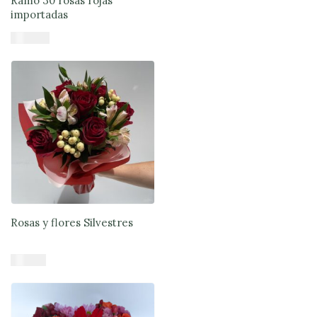
Ramo 30 rosas rojas
importadas
$
101.870
Añadir al carrito
Rosas y flores Silvestres
$
41.900
Añadir al carrito