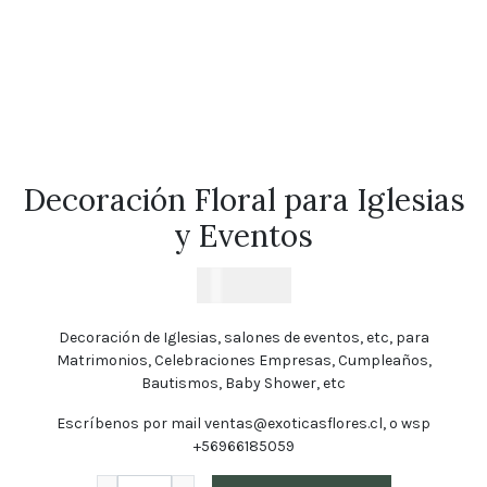
tu
pedido
Contacto
Enviar
Flores
Contáctanos
Decoración Floral para Iglesias
y Eventos
$
2.000
E-mail
ventas@exoticasflores.c
Decoración de Iglesias, salones de eventos, etc, para
Teléfonos
Matrimonios, Celebraciones Empresas, Cumpleaños,
+56 9
Bautismos, Baby Shower, etc
6618 5059
Escríbenos por mail
ventas@exoticasflores.cl
, o wsp
WhatsApp
+56966185059
+56966185059
Decoración