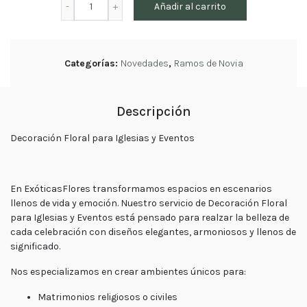
Añadir al carrito
Lunes
Floral
a
para
viernes
Iglesias
Lunes a
Jueves
y
8:30 a
Categorías:
Novedades
,
Ramos de Novia
Eventos
18:30 -
Viernes
cantidad
7:30 a
17:00
Descripción
Fin de
semana
Decoración Floral para Iglesias y Eventos
Sábado
9:00 a
15:00 -
Domingo
9:30 a
15:00
En
ExóticasFlores
transformamos espacios en escenarios
llenos de vida y emoción. Nuestro servicio de
Decoración Floral
para Iglesias y Eventos
está pensado para realzar la belleza de
cada celebración con diseños elegantes, armoniosos y llenos de
significado.
Nos especializamos en crear ambientes únicos para:
Matrimonios religiosos o civiles