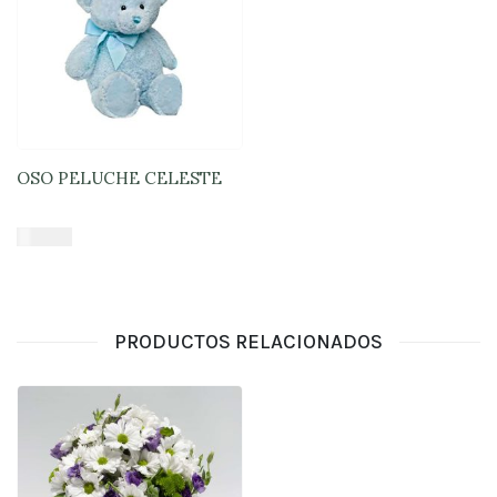
Lunes
a
viernes
Lunes a
Jueves
8:30 a
18:30 -
Viernes
7:30 a
17:00
OSO PELUCHE CELESTE
Fin de
semana
Sábado
$
16.900
9:00 a
15:00 -
Domingo
Añadir al carrito
9:30 a
15:00
PRODUCTOS RELACIONADOS