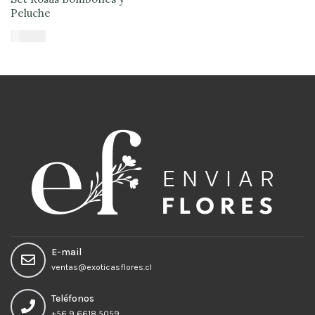
Peluche
$
61.900
Añadir al carrito
E-mail
ventas@exoticasflores.cl
Teléfonos
+56 9 6618 5059