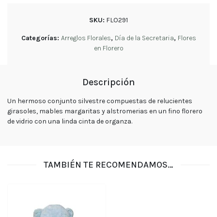
Girasoles
tu
pedido
cantidad
SKU:
FLO291
Contacto
Enviar
Categorías:
Arreglos Florales
,
Día de la Secretaria
,
Flores
Flores
en Florero
Descripción
Contáctanos
Un hermoso conjunto silvestre compuestas de relucientes
girasoles, mables margaritas y alstromerias en un fino florero
de vidrio con una linda cinta de organza.
E-mail
ventas@exoticasflores.c
Teléfonos
TAMBIÉN TE RECOMENDAMOS…
+56 9
6618 5059
WhatsApp
+56966185059