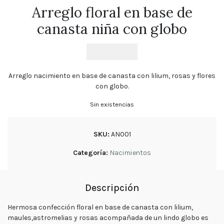
Florales
Arreglo floral en base de
Tulipanes
canasta niña con globo
Cumpleaños
$
49.900
Orquídeas
Ramos
Arreglo nacimiento en base de canasta con lilium, rosas y flores
de
Novia
con globo.
Sin existencias
Blog
SKU:
AN001
Política
de
privacidad
Categoría:
Nacimientos
Devoluciones
y
reembolsos
Descripción
Preguntas
Frecuentes
Hermosa confección floral en base de canasta con lilium,
maules,astromelias y rosas acompañada de un lindo globo es
Sigue