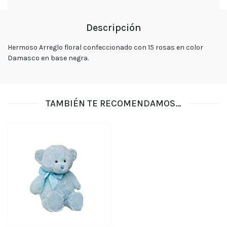
tu
pedido
Descripción
Contacto
Enviar
Flores
Hermoso Arreglo floral confeccionado con 15 rosas en color
Damasco en base negra.
Contáctanos
TAMBIÉN TE RECOMENDAMOS…
E-mail
ventas@exoticasflores.c
Teléfonos
+56 9
6618 5059
WhatsApp
+56966185059