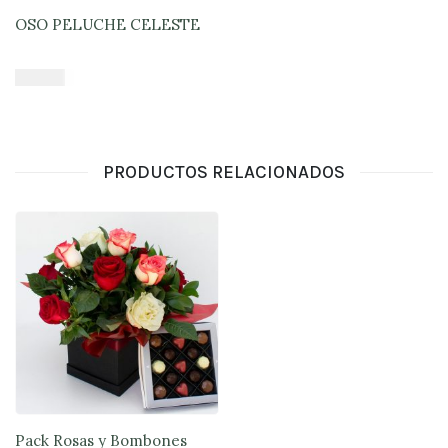
Lunes
OSO PELUCHE CELESTE
a
viernes
Lunes a
$
16.900
Jueves
8:30 a
18:30 -
Añadir al carrito
Viernes
7:30 a
17:00
Fin de
PRODUCTOS RELACIONADOS
semana
Sábado
9:00 a
15:00 -
Domingo
9:30 a
15:00
Pack Rosas y Bombones