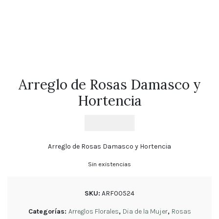
Florales
Tulipanes
Cumpleaños
Orquídeas
Ramos
de
Arreglo de Rosas Damasco y
Novia
Hortencia
Blog
$
46.900
Política
de
Arreglo de Rosas Damasco y Hortencia
privacidad
Devoluciones
Sin existencias
y
reembolsos
SKU:
ARF00524
Preguntas
Frecuentes
Categorías:
Arreglos Florales
,
Dia de la Mujer
,
Rosas
Sigue