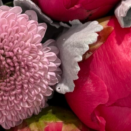
Contáctanos
E-mail
ventas@exoticasflor
Teléfonos
+56 9
6618 5059
WhatsApp
+56966185059
Lunes
a
viernes
Lunes a
Jueves
8:30 a
18:30 -
Viernes
7:30 a
17:00