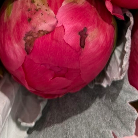
Fin de
semana
Sábado
9:00 a
15:00 -
Domingo
9:30 a
15:00