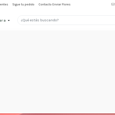
uentes
Sigue tu pedido
Contacto Enviar Flores
 flores a Santiago
ar a
ión | Enviarflore
24 de noviembre de 2025
Promociones
Amor
y
Amistad
Nacimientos